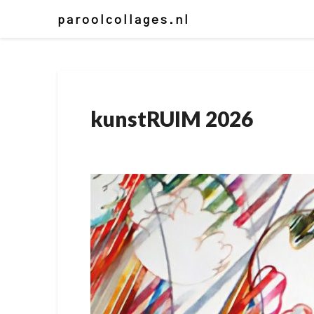
Skip
paroolcollages.nl
to
content
kunstRUIM 2026