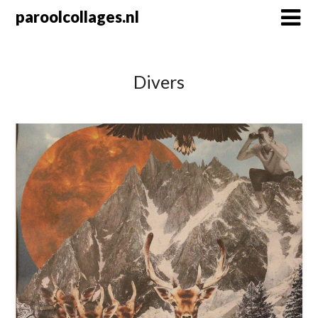
Skip
paroolcollages.nl
to
content
Divers